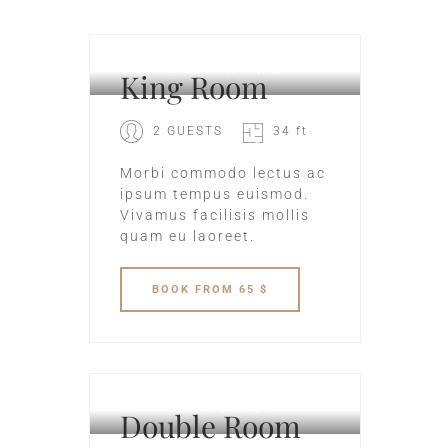
CITY HOTEL
King Room
2 GUESTS
34 ft
Morbi commodo lectus ac
ipsum tempus euismod.
Vivamus facilisis mollis
quam eu laoreet.
BOOK
FROM 65 $
SEA HOTEL
Double Room