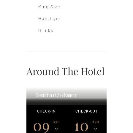
King Size
Hairdryer
Drinks
Around The Hotel
Wellness Spa
Coffe Corner
Terrace Bar
CHECK-IN
CHECK-OUT
09
10
Ago
Ago