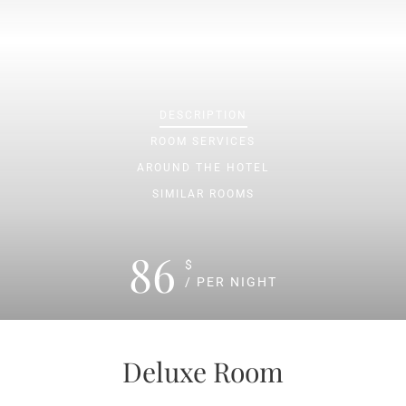
DESCRIPTION
ROOM
SERVICES
AROUND THE HOTEL
SIMILAR ROOMS
86
$
/ PER NIGHT
Deluxe Room