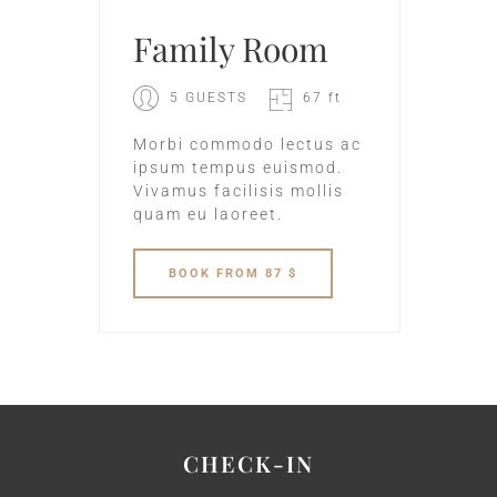
Family Room
5 GUESTS
67 ft
Morbi commodo lectus ac
ipsum tempus euismod.
Vivamus facilisis mollis
quam eu laoreet.
BOOK
FROM 87 $
CHECK-IN