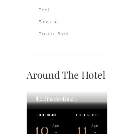
Pool
Elevator
Private Bath
Around The Hotel
Wellness Spa
Coffe Corner
Terrace Bar
CHECK-IN
CHECK-OUT
10
11
Ago
Ago