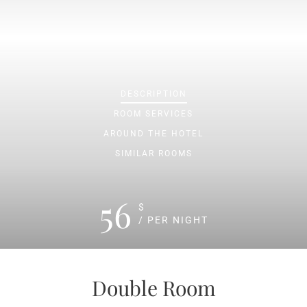
DESCRIPTION
ROOM
SERVICES
AROUND THE HOTEL
SIMILAR ROOMS
56
$
/ PER NIGHT
Double Room