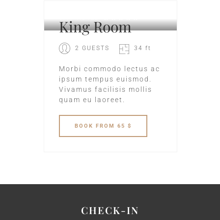
CITY HOTEL
King Room
2 GUESTS
34 ft
Morbi commodo lectus ac
ipsum tempus euismod.
Vivamus facilisis mollis
quam eu laoreet.
BOOK
FROM 65 $
CHECK-IN