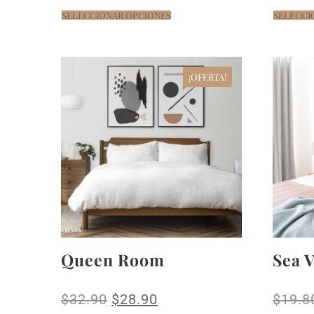
SELECCIONAR OPCIONES
SELECCI
¡OFERTA!
Queen Room
Sea 
$
32.90
$
28.90
$
19.8