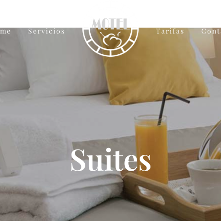
ome
Servicios
Tarifas
Cont
Suites