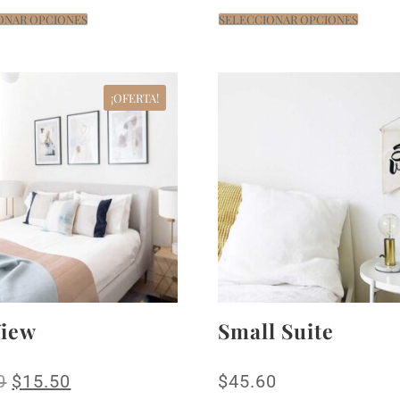
ONAR OPCIONES
SELECCIONAR OPCIONES
¡OFERTA!
View
Small Suite
0
$
15.50
$
45.60