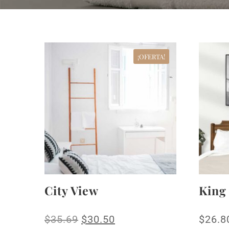
¡OFERTA!
City View
King
$
35.69
$
30.50
$
26.8