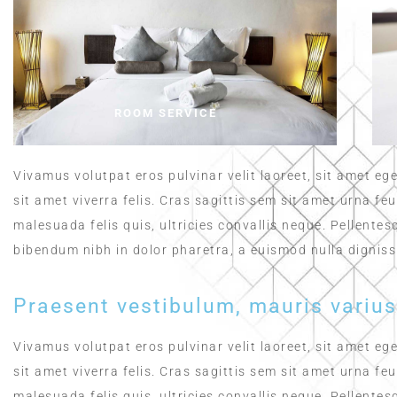
ROOM SERVICE
Vivamus volutpat eros pulvinar velit laoreet, sit amet ege
sit amet viverra felis. Cras sagittis sem sit amet urna f
malesuada felis quis, ultricies convallis neque. Pellentes
bibendum nibh in dolor pharetra, a euismod nulla digniss
Praesent vestibulum, mauris variu
Vivamus volutpat eros pulvinar velit laoreet, sit amet ege
sit amet viverra felis. Cras sagittis sem sit amet urna f
malesuada felis quis, ultricies convallis neque. Pellentes