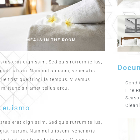
MEALS IN THE ROOM
stas erat dignissim. Sed quis rutrum tellus,
Docu
eugiat rutrum. Nam nulla ipsum, venenatis
que tristique fringilla tempus. Vivamus
Condit
im. Nunc sit amet tellus arcu.
Fire R
Seaso
Cleani
s euismo.
stas erat dignissim. Sed quis rutrum tellus,
eugiat rutrum. Nam nulla ipsum, venenatis
que tristique fringilla tempus. Vivamus