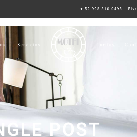
+ 52 998 310 0498
Blv
ome
Servicios
Tarifas
Cont
NGLE POST