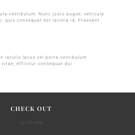
cula vestibulum. Nunc justo augue, vehicula
o, quis consequat est lacinia id. Praesent
In iaculis lacus vel porta vestibulum.
vitae, efficitur consequat dui.
CHECK OUT
12:00 HRS