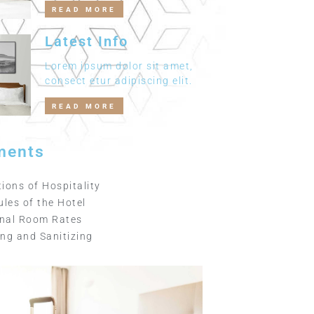
READ MORE
Latest Info
Lorem ipsum dolor sit amet,
consect etur adipiscing elit.
READ MORE
ments
ions of Hospitality
ules of the Hotel
nal Room Rates
ng and Sanitizing