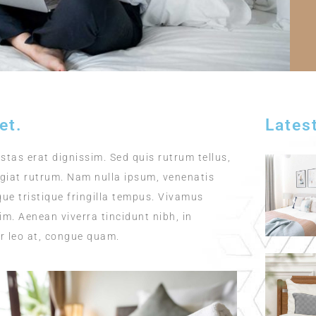
et.
Lates
stas erat dignissim. Sed quis rutrum tellus,
eugiat rutrum. Nam nulla ipsum, venenatis
que tristique fringilla tempus. Vivamus
m. Aenean viverra tincidunt nibh, in
r leo at, congue quam.