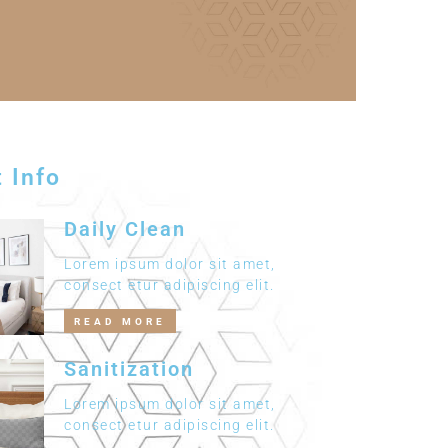
t Info
Daily Clean
Lorem ipsum dolor sit amet,
consect etur adipiscing elit.
READ MORE
Sanitization
Lorem ipsum dolor sit amet,
consect etur adipiscing elit.