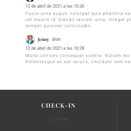
12 de abril de 2021 a las 10:26
Fusce urna augue, volutpat quis pharetra nec
vel mauris id, blandit laoreet urna. Integer 
semper pulvinar sollicitudin.
Jenny
dice:
12 de abril de 2021 a las 10:28
Morbi ultrices consequat viverra. Nullam leo f
Pellentesque ac est iaculis, tincidunt sem ne
CHECK-IN
12:00 HRS