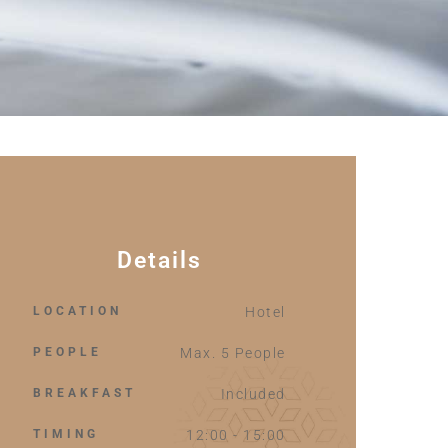
Details
LOCATION
Hotel
PEOPLE
Max. 5 People
BREAKFAST
Included
TIMING
12:00 - 15:00