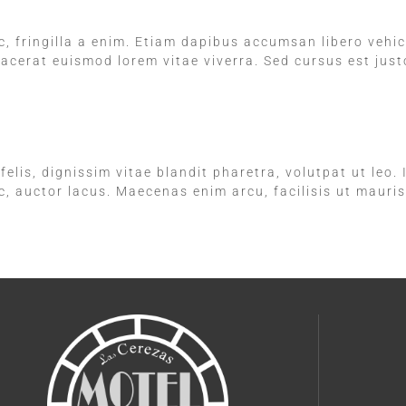
, fringilla a enim. Etiam dapibus accumsan libero vehi
placerat euismod lorem vitae viverra. Sed cursus est just
elis, dignissim vitae blandit pharetra, volutpat ut leo. 
c, auctor lacus. Maecenas enim arcu, facilisis ut mauris 